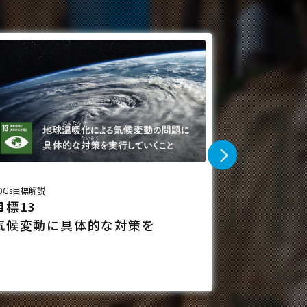
DGs目標解説
SDGs取組事例
目標13
持続可能
気候変動に具体的な対策を
エネルギ
いちごECOエナ