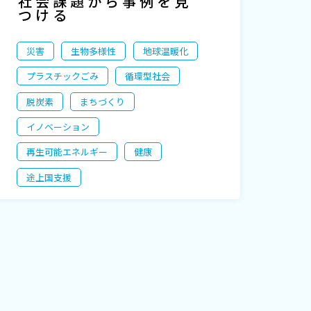
社会課題から事例を見
つける
災害
生物多様性
地球温暖化
プラスチックごみ
循環型社会
脱炭素
まちづくり
イノベーション
再生可能エネルギー
健康
途上国支援