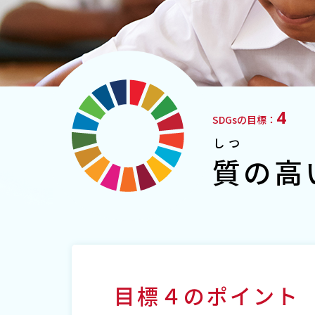
4
SDGsの目標：
しつ
質
の高
目標４のポイント