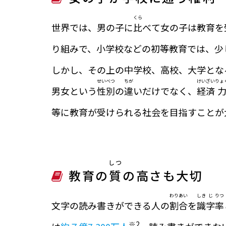
くら
世界では、男の子に
比
べて女の子は教育を
り組みで、小学校などの初等教育では、少
しかし、その上の中学校、高校、大学とな
せい
べつ
ちが
けい
ざい
りょ
男女という
性
別
の
違
いだけでなく、
経
済
等に教育が受けられる社会を目指すことが
しつ
教育の
質
の高さも大切
わり
あい
しき
じ
りつ
文字の読み書きができる人の
割
合
を
識
字
率
※2