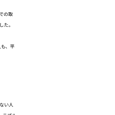
での取
した。
人も、平
ない人