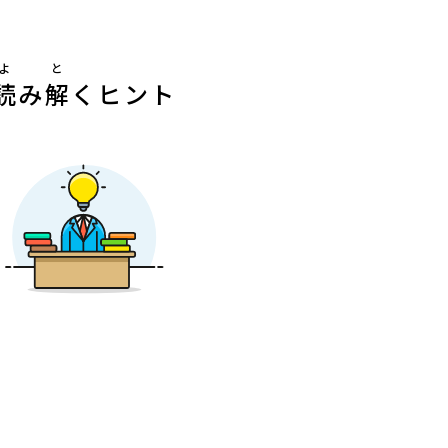
よ
と
読
み
解
くヒント