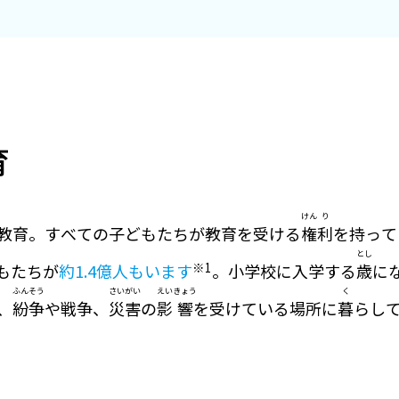
育
けん
り
教育。すべての子どもたちが教育を受ける
権
利
を持って
とし
※1
もたちが
約1.4億人もいます
。小学校に入学する
歳
に
ふん
そう
さい
がい
えい
きょう
く
、
紛
争
や戦争、
災
害
の
影
響
を受けている場所に
暮
らし