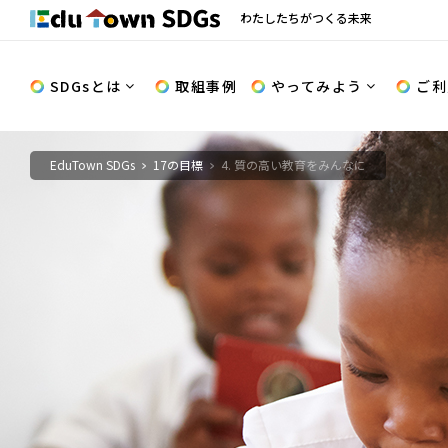
わたしたちがつくる未来
SDGsとは
取組事例
やってみよう
ご利
EduTown SDGs
17の目標
4. 質の高い教育をみんなに