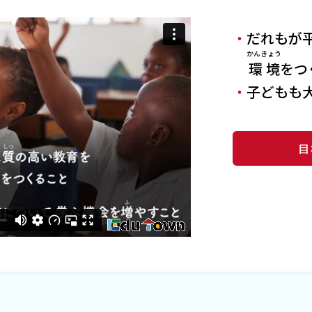
だれもが
かんきょう
環境
をつ
子どもも
目