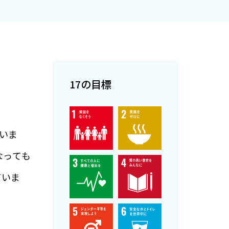
17の目標
いま
なっても
ていま