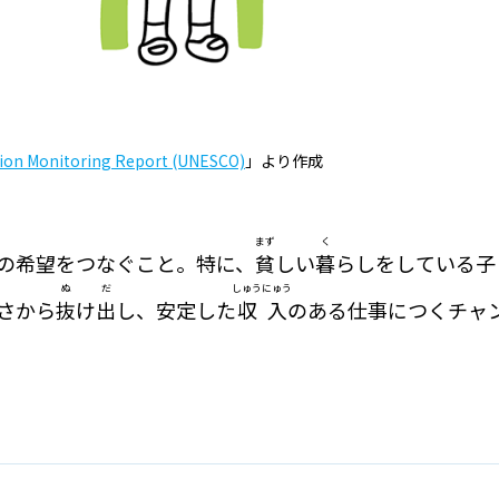
tion Monitoring Report (UNESCO)
」より作成
まず
く
の希望をつなぐこと。特に、
貧
しい
暮
らしをしている子
ぬ
だ
しゅう
にゅう
さから
抜
け
出
し、安定した
収
入
のある仕事につくチャ