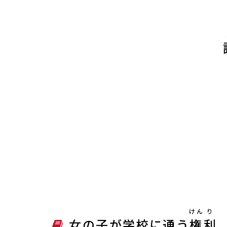
けん
り
女の子が学校に通う
権
利