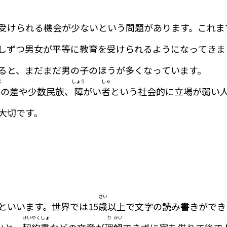
受けられる機会が少ないという問題があります。これま
しずつ男女が平等に教育を受けられるようになってきま
ると、まだまだ男の子のほうが多くなっています。
く
しょう
しゃ
力
の差や少数民族、
障
がい
者
という社会的に立場が弱い
大切です。
さい
といいます。世界では15
歳
以上で文字の読み書きができ
けい
やく
しょ
り
かい