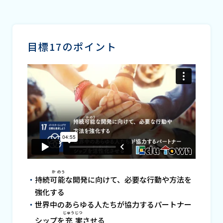
目標17のポイント
か
のう
持続
可
能
な開発に向けて、必要な行動や方法を
強化する
世界中のあらゆる人たちが協力するパートナー
じゅう
じつ
シップを
充
実
させる