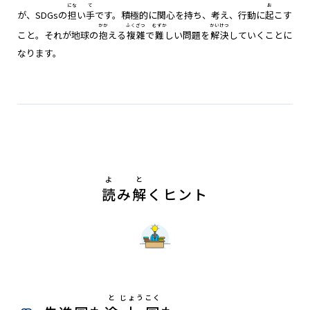
にな
て
お
が、SDGsの
担
い
手
です。積極的に関心を持ち、考え、行動に
起
こす
かか
ふく
ざつ
むずか
かい
けつ
こと。それが地球の
抱
える
複
雑
で
難
しい問題を
解
決
していくことに
なります。
よ
と
読
み
解
くヒント
と
じょう
こく