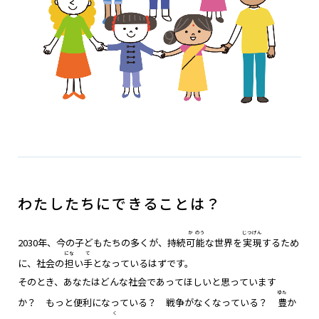
わたしたちにできることは？
か
のう
じつ
げん
2030年、今の子どもたちの多くが、持続
可
能
な世界を
実
現
するため
にな
て
に、社会の
担
い
手
となっているはずです。
そのとき、あなたはどんな社会であってほしいと思っています
ゆた
か？ もっと便利になっている？ 戦争がなくなっている？
豊
か
く