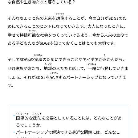
な自然や生き物たちと
暮
らしている？
そう
ぞう
そんなちょっと先の未来を
想
像
することが、今の自分がSDGsのた
めにできることのヒントになっていきます。大人になったときに、
か
のう
幸せで持続
可
能
な社会をつくっていけるよう、今から未来の主役で
ある子どもたちがSDGsを知っておくことはとても大切です。
じつ
げん
う
そしてSDGsの
実
現
のためにできることやアイデアが
浮
かんだら、
ち
いき
いっ
しょ
ぜひ家族や友だち、
地
域
の人たちと話して、
一
緒
に行動していきま
じつ
げん
しょう。それがSDGsを
実
現
するパートナーシップとなっていきま
す。
こく
さい
てき
えん
じょ
国
際
的
な
援
助
を必要としていることには、どんなことがあ
るでしょうか。
パートナーシップで解決できる身近な問題には、どんなこ