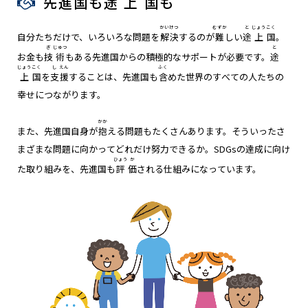
先進国も
途
上
国
も
かい
けつ
むずか
と
じょう
こく
自分たちだけで、いろいろな問題を
解
決
するのが
難
しい
途
上
国
。
ぎ
じゅつ
と
お金も
技
術
もある先進国からの積極的なサポートが必要です。
途
じょう
こく
し
えん
ふく
上
国
を
支
援
することは、先進国も
含
めた世界のすべての人たちの
幸せにつながります。
かか
また、先進国自身が
抱
える問題もたくさんあります。そういったさ
まざまな問題に向かってどれだけ努力できるか。SDGsの達成に向け
ひょう
か
た取り組みを、先進国も
評
価
される仕組みになっています。