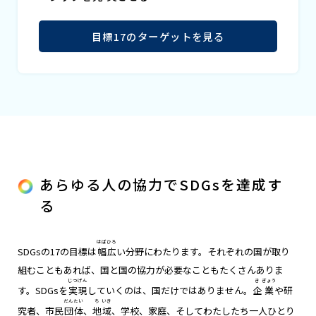
目標17のターゲットを見る
あらゆる人の協力でSDGsを達成す
る
はば
ひろ
SDGsの17の目標は
幅
広
い分野にわたります。それぞれの国が取り
組むこともあれば、国と国の協力が必要なこともたくさんありま
じつ
げん
き
ぎょう
す。SDGsを
実
現
していくのは、国だけではありません。
企
業
や研
だん
たい
ち
いき
究者、市民
団
体
、
地
域
、学校、家庭、そしてわたしたち一人ひとり