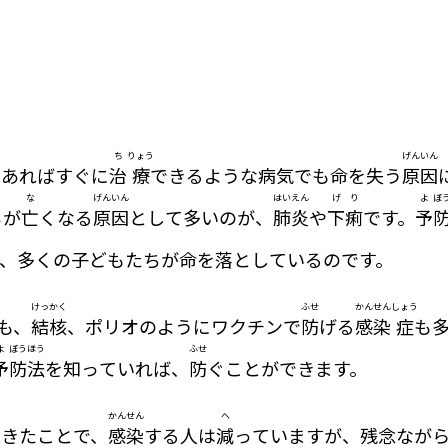
ち
りょう
げん
いん
であればすぐに
治
療
できるような病気でも命を失う
原
因
な
げん
いん
はい
えん
げ
り
よ
ぼ
ちが
亡
くなる
原
因
として多いのが、
肺
炎
や
下
痢
です。
予
、多くの子どもたちが命を落としているのです。
けっ
かく
ふせ
かん
せん
しょう
も、
結
核
、ポリオのようにワクチンで
防
げる
感
染
症
も
よ
ぼう
ほう
ふせ
予
防
法
を知っていれば、
防
ぐことができます。
かん
せん
へ
できたことで、
感
染
する人は
減
っていますが、残念なが