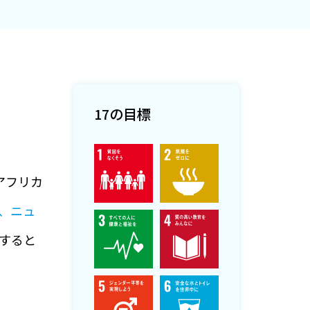
17の目標
アフリカ
、ニュ
すると