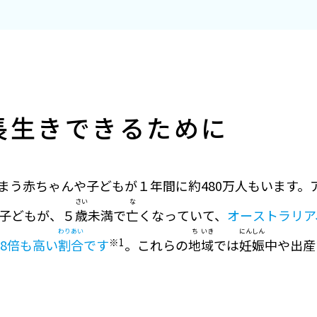
長生きできるために
まう赤ちゃんや子どもが１年間に約480万人もいます。
さい
な
の子どもが、５
歳
未満で
亡
くなっていて、
オーストラリア
わり
あい
ち
いき
にん
しん
※1
18倍も高い
割
合
です
。これらの
地
域
では
妊
娠
中や出産