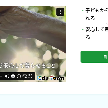
子どもか
れる
安心して
る
目