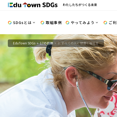
わたしたちがつくる未来
SDGsとは
取組事例
やってみよう
ご利
EduTown SDGs
17の目標
3. すべての人に健康と福祉を