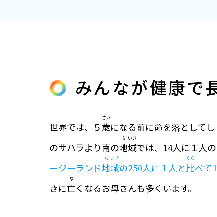
みんなが健康で
さい
世界では、５
歳
になる前に命を落としてし
ち
いき
のサハラより南の
地
域
では、14人に１人
ち
いき
くら
ージーランド
地
域
の250人に１人と
比
べて
な
きに
亡
くなるお母さんも多くいます。