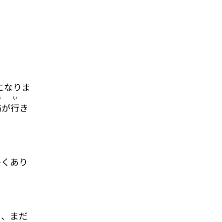
になりま
う
い
防
が
行
き
多くあり
ら、まだ