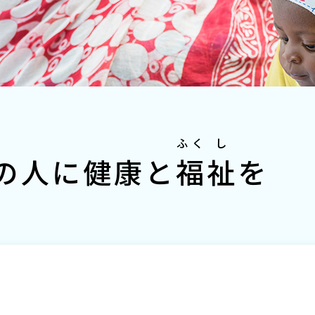
ふく
し
の人に健康と
福
祉
を