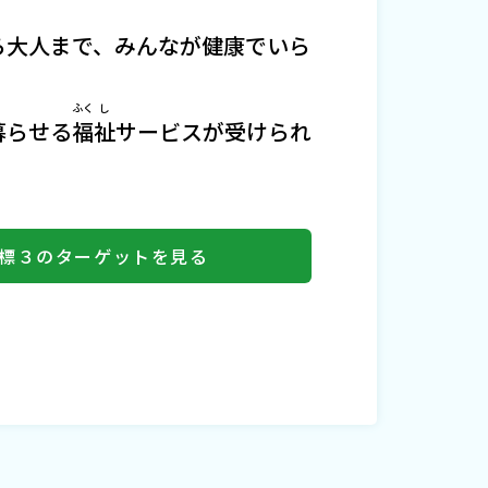
ら大人まで、みんなが健康でいら
く
ふく
し
暮
らせる
福
祉
サービスが受けられ
標３のターゲットを見る