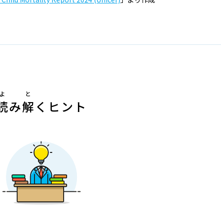
よ
と
読
み
解
くヒント