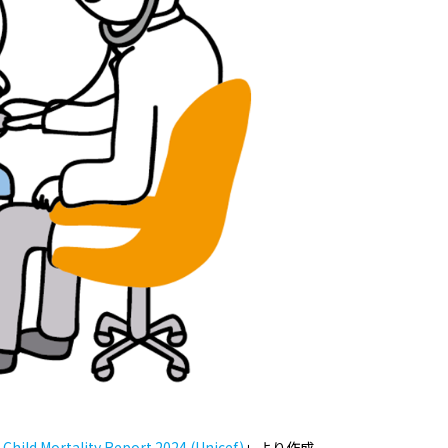
 Child Mortality Report 2024 (Unicef)
」より作成