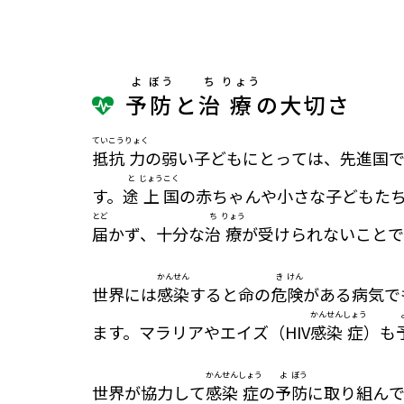
よ
ぼう
ち
りょう
予
防
と
治
療
の大切さ
てい
こう
りょく
抵
抗
力
の弱い子どもにとっては、先進国
と
じょう
こく
す。
途
上
国
の赤ちゃんや小さな子どもた
とど
ち
りょう
届
かず、十分な
治
療
が受けられないことで
かん
せん
き
けん
世界には
感
染
すると命の
危
険
がある病気で
かん
せん
しょう
ます。マラリアやエイズ（HIV
感
染
症
）も
かん
せん
しょう
よ
ぼう
世界が協力して
感
染
症
の
予
防
に取り組ん