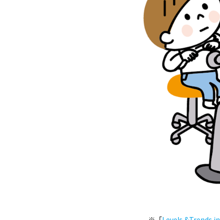
※「
Levels &Trends in