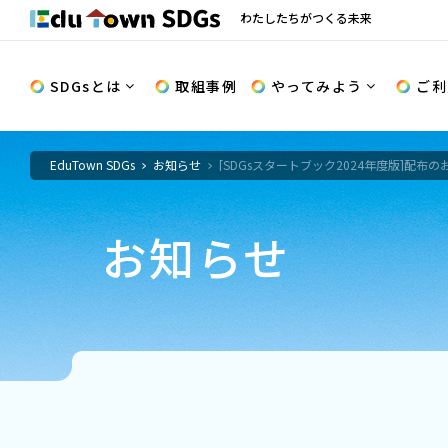
わたしたちがつくる未来
SDGsとは
取組事例
やってみよう
ご利
EduTown SDGs
お知らせ
[SDGsスタートブック2024年度版]配布
お知らせ